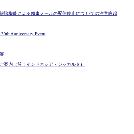
解除機能による領事メールの配信停止につ いての注意喚起
s 30th Anniversary Event
催
ご案内（於：インドネシア・ジャカルタ）