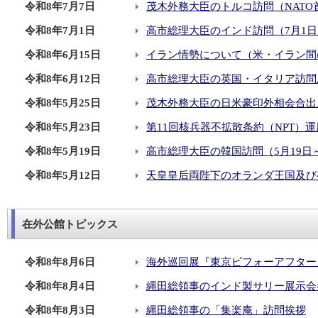
令和8年7月7日
茂木外務大臣のトルコ訪問（NATO
令和8年7月1日
高市総理大臣のインド訪問（7月1日
令和8年6月15日
イラン情勢について（米・イラン間
令和8年6月12日
高市総理大臣の英国・イタリア訪問及
令和8年5月25日
茂木外務大臣の日米豪印外相会合出席
令和8年5月23日
第11回核兵器不拡散条約（NPT）
令和8年5月19日
高市総理大臣の韓国訪問（5月19日～
令和8年5月12日
天皇皇后両陛下のオランダ王国及び
在外公館トピックス
令和8年8月6日
海外巡回展『東京ビフォーアフター
令和8年8月4日
縄田総領事のインド製サリー展示会
令和8年8月3日
縄田総領事の「集楽庵」訪問挨拶