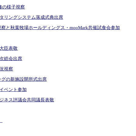
研修の様子視察
タリングシステム落成式典出席
plant視察と秋葉牧場ホールディングス・mooMark共催試食会参加
大臣表敬
次総会出席
況視察
ングの新施設開所式出席
イベント参加
ジネス評議会共同議長表敬
）