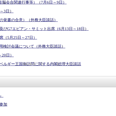
首脳会合関連行事等）（7月6日～9日）
～3日）
の覚書の合意）（外務大臣談話）
びG7エビアン・サミット出席（6月13日～18日）
（5月25日～27日）
運用検討会議について（外務大臣談話）
20日）
ベルギー王国御訪問に関する内閣総理大臣談話
』
参加