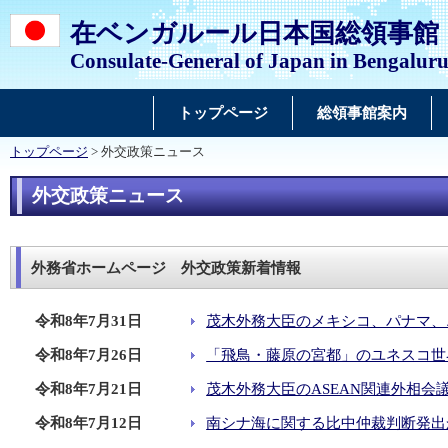
在ベンガルール日本国総領事館
Consulate-General of Japan in Bengalur
トップページ
総領事館案内
トップページ
> 外交政策ニュース
外交政策ニュース
外務省ホームページ 外交政策新着情報
令和8年7月31日
茂木外務大臣のメキシコ、パナマ、
令和8年7月26日
「飛鳥・藤原の宮都」のユネスコ世
令和8年7月21日
茂木外務大臣のASEAN関連外相会議
令和8年7月12日
南シナ海に関する比中仲裁判断発出