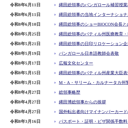
令和8年6月11日
縄田総領事のバンガロール補習授業
令和8年6月11日
縄田総領事の当地インターナショナ
令和8年6月10日
縄田総領事のショーBIOCON会長
令和8年5月25日
縄田総領事のパティル州医療教育・
令和8年5月21日
縄田総領事の日印リロケーション企
令和8年5月19日
バンガロール日本語教師会表敬
令和8年5月17日
広報文化センター
令和8年5月15日
縄田総領事のパティル州産業大臣表
令和8年5月12日
M・A・サリーム・カルナータカ州
令和8年4月27日
総領事略歴
令和8年4月27日
縄田博総領事からの挨拶
令和8年4月27日
国外転出者向けマイナンバーカード
令和8年3月16日
パスポート・証明・ビザ関係手数料