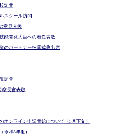
校訪問
ルスクール訪問
との意見交換
技能開発大臣への着任表敬
業のパートナー披露式典出席
敬訪問
警察長官表敬
のオンライン申請開始について（5月下旬）
（令和8年度）