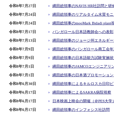
令和8年7月27日
縄田総領事のNAVIS HR社訪問と
令和8年7月24日
縄田総領事のリアルタイム水質モニ
令和8年7月24日
縄田総領事のmooMark Bidadi 
令和8年7月17日
バンガロール日本語教師会への表彰
令和8年7月13日
縄田総領事のジョージ州エネルギー
令和8年7月9日
縄田総領事のバンガロール商工会年
令和8年7月9日
縄田総領事の日本語能力試験実施状
令和8年7月1日
縄田総領事のJAMCOエンジニアリ
令和8年7月1日
縄田総領事の日本酒プロモーション
令和8年6月30日
縄田総領事によるキルロスカ日印ビ
令和8年6月17日
縄田総領事によるSAKRA病院視察
令和8年6月17日
日本映画上映会の開催（＠PES大学
令和8年6月17日
縄田総領事のインフォシス社訪問