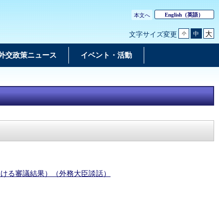
English
（英語）
本文へ
大
中
文字サイズ変更
小
外交政策ニュース
イベント・活動
おける審議結果）（外務大臣談話）