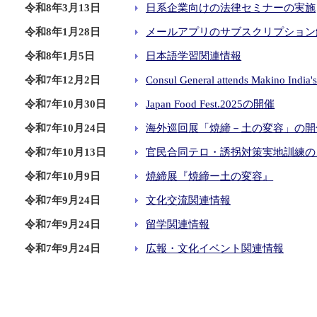
令和8年3月13日
日系企業向けの法律セミナーの実施
令和8年1月28日
メールアプリのサブスクリプション
令和8年1月5日
日本語学習関連情報
令和7年12月2日
Consul General attends Makino India'
令和7年10月30日
Japan Food Fest.2025の開催
令和7年10月24日
海外巡回展「焼締－土の変容」の開
令和7年10月13日
官民合同テロ・誘拐対策実地訓練の
令和7年10月9日
焼締展『焼締ー土の変容』
令和7年9月24日
文化交流関連情報
令和7年9月24日
留学関連情報
令和7年9月24日
広報・文化イベント関連情報