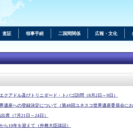
u
査証
領事手続
二国間関係
広報・文化
エクアドル及びトリニダード・トバゴ訪問（8月2日～9日）
界遺産への登録決定について（第48回ユネスコ世界遺産委員会に
出席（7月21日～24日）
から10年を迎えて（外務大臣談話）