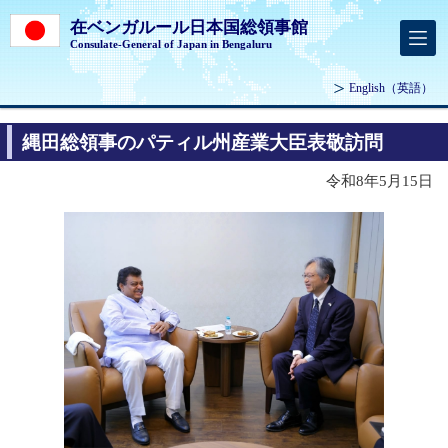
在ベンガルール日本国総領事館
Consulate-General of Japan in Bengaluru
English
（英語）
縄田総領事のパティル州産業大臣表敬訪問
令和8年5月15日